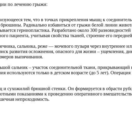
ции по лечению грыжи:
ризующееся тем, что в точках прикрепления мышц к соединител
а брюшины. Радикально избавиться от грыжи белой линии живот
вается герниопластика. Разработано около 300 разновидностей
ного пациента, учитывая свойства тканей, строение его передн
ечника, сальника, реже — мочевого пузыря через внутреннее ил
риск развития осложнения, опасного для жизни – ущемления, ди
азмеров выпячивания.
ьшой сальник – участок соединительной ткани, прикрывающий 
ия используются только в детском возрасте (до 5 лет). Операц
 и сухожилий брюшной стенки. Он формируется в обрасти рубца
ютными показаниями к проведению оперативного вмешательств
шечная непроходимость.