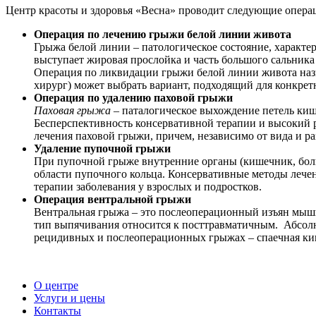
Центр красоты и здоровья «Весна» проводит следующие опера
Операция по лечению грыжи белой линии живота
Грыжа белой линии – патологическое состояние, характе
выступает жировая прослойка и часть большого сальник
Операция по ликвидации грыжи белой линии живота назы
хирург) может выбрать вариант, подходящий для конкрет
Операция по удалению паховой грыжи
Паховая грыжа
– паталогическое выхождение петель киш
Бесперспективность консервативной терапии и высокий 
лечения паховой грыжи, причем, независимо от вида и р
Удаление пупочной грыжи
При пупочной грыже внутренние органы (кишечник, бол
области пупочного кольца. Консервативные методы лечен
терапии заболевания у взрослых и подростков.
Операция вентральной грыжи
Вентральная грыжа
– это послеоперационный изъян мышц
тип выпячивания относится к посттравматичным. Абсол
рецидивных и послеоперационных грыжах – спаечная ки
О центре
Услуги и цены
Контакты