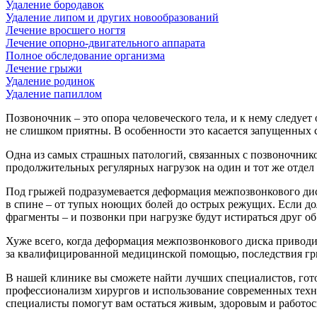
Удаление бородавок
Удаление липом и других новообразований
Лечение вросшего ногтя
Лечение опорно-двигательного аппарата
Полное обследование организма
Лечение грыжи
Удаление родинок
Удаление папиллом
Позвоночник – это опора человеческого тела, и к нему следует
не слишком приятны. В особенности это касается запущенных с
Одна из самых страшных патологий, связанных с позвоночником
продолжительных регулярных нагрузок на один и тот же отдел 
Под грыжей подразумевается деформация межпозвонкового дис
в спине – от тупых ноющих болей до острых режущих. Если до
фрагменты – и позвонки при нагрузке будут истираться друг о
Хуже всего, когда деформация межпозвонкового диска приводи
за квалифицированной медицинской помощью, последствия гры
В нашей клинике вы сможете найти лучших специалистов, гото
профессионализм хирургов и использование современных технол
специалисты помогут вам остаться живым, здоровым и работо