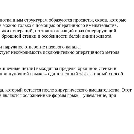
ьнотканным структурам образуются просветы, сквозь которые
а можно только с помощью оперативного вмешательства.
 таких операций, но только лечащий врач (оперирующий
ей брюшной стенки и особенности белой линии живота.
и наружное отверстие пахового канала.
ктует необходимость исключительно оперативного метода
кишечные петли) выходят за пределы брюшной стенки в
ия при пупочной грыже – единственный эффективный способ
, который остается после хирургического вмешательства. Этот
а являются осложненные формы грыж – ущемление, при