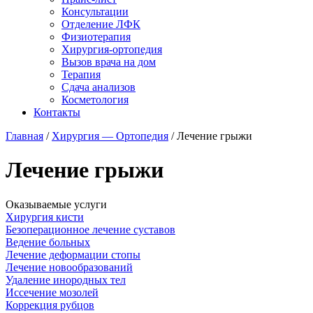
Консультации
Отделение ЛФК
Физиотерапия
Хирургия-ортопедия
Вызов врача на дом
Терапия
Сдача анализов
Косметология
Контакты
Главная
/
Хирургия — Ортопедия
/ Лечение грыжи
Лечение грыжи
Оказываемые услуги
Хирургия кисти
Безоперационное лечение суставов
Ведение больных
Лечение деформации стопы
Лечение новообразований
Удаление инородных тел
Иссечение мозолей
Коррекция рубцов