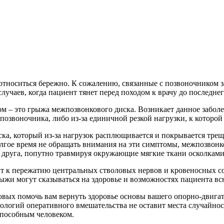
 относиться бережно. К сожалению, связанные с позвоночником за
лучаев, когда пациент тянет перед походом к врачу до последне
 – это грыжа межпозвонкового диска. Возникает данное заболев
позвоночника, либо из-за единичной резкой нагрузки, к которой
ка, который из-за нагрузок расплющивается и покрывается тр
лгое время не обращать внимания на эти симптомы, межпозвонк
б друга, попутно травмируя окружающие мягкие ткани осколками
т к пережатию центральных стволовых нервов и кровеносных сос
жи могут сказываться на здоровье и возможностях пациента вс
вых помочь вам вернуть здоровье основы вашего опорно-двигат
огий оперативного вмешательства не оставит места случайностя
способным человеком.